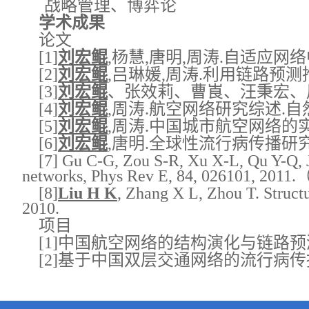
战略管理、博弈论
学术成果
论文
[1]
刘宏鲲
,杨慧,唐明,周涛.自适应网络
[2]
刘宏鲲
,吕琳媛,周涛.利用链路预测推测
[3]
刘宏鲲
、张效莉、曹崀、汪秉宏、周涛.
[4]
刘宏鲲
,周涛.航空网络研究综述.自然科学
[5]
刘宏鲲
,周涛.中国城市航空网络的实证研究与
[6]
刘宏鲲
,唐明.全球性流行病传播研究综述.
[7] Gu C-G, Zou S-R, Xu X-L, Qu Y-Q, 
networks, Phys Rev E, 84, 026101, 201
[8]
Liu H K
, Zhang X L, Zhou T. Structu
2010.
项目
[1]中国航空网络的结构演化与链路
[2]基于中国双层交通网络的流行病