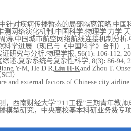
中针对疾病传播暂态的局部隔离策略.中国科学:物理学
网络演化机制.中国科学:物理学 力学 天文学, 41:
中国城市航空网络航线连接机制分析.中国科学G辑，3
进展（现已与《中国科学》合刊）, 18(6): 60
分析.物理学报, 56(1): 106-112, 20
复杂系统与复杂性科学, 8(3): 86-94, 20
Jiang Y-M, He D R,
Liu H-K
and Zhou T. Onset
1.（SCI）
re and external factors of Chinese city airlin
预测，西南财经大学“211工程”三期青年教
传播模型研究，中央高校基本科研业务费专