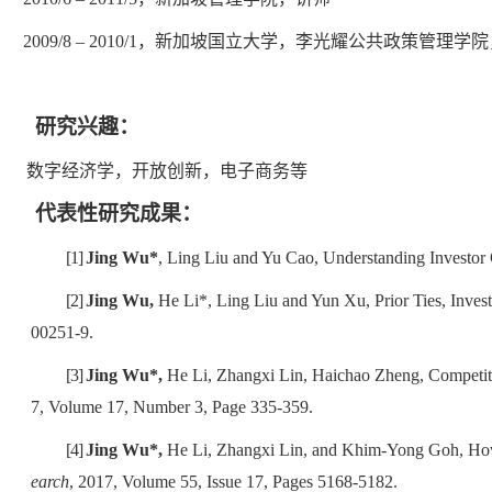
2009/8 – 2010/1
，新加坡国立大学，李光耀公共政策管理学院
研究兴趣：
数字经济学，开放创新，电子商务等
代表性研究成果：
[1]
Jing Wu*
, Ling Liu and Yu Cao, Understanding Investor
[2]
Jing Wu,
He Li*, Ling Liu and Yun Xu, Prior Ties, Invest
00251-9.
[3]
Jing Wu*,
He Li, Zhangxi Lin, Haichao Zheng, Competiti
7, Volume 17, Number 3, Page 335-359.
[4]
Jing Wu*,
He Li, Zhangxi Lin, and Khim-Yong Goh, How 
earch
, 2017, Volume 55, Issue 17, Pages 5168-5182.