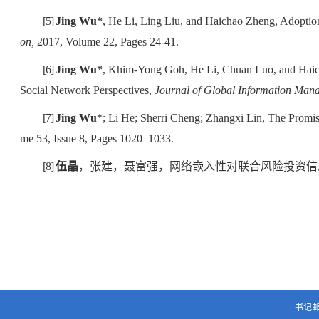
[5]
Jing Wu*
, He Li, Ling Liu, and Haichao Zheng, Adoptio
on,
2017, Volume 22, Pages 24-41.
[6]
Jing Wu*
, Khim-Yong Goh, He Li, Chuan Luo, and Haich
Social Network Perspectives,
Journal of Global Information Man
[7]
Jing Wu
*; Li He; Sherri Cheng; Zhangxi Lin, The Promi
me 53, Issue 8, Pages 1020–1033.
[8]
伍晶
，张建，聂富强，网络嵌入性对联合风险投资信
书记邮箱