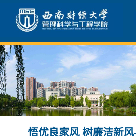
悟优良家风 树廉洁新