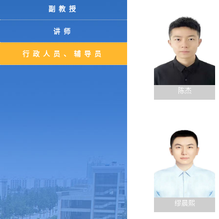
副教授
讲师
行政人员、辅导员
陈杰
缪晨熙