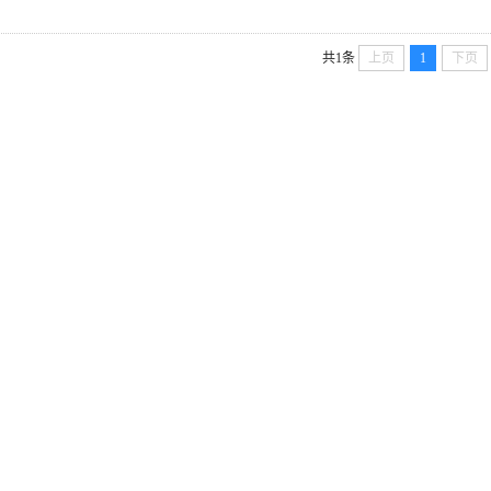
！
共1条
上页
1
下页